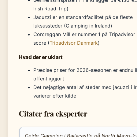
Gennemsnitsprisen i Irland ligger på €150-€
Irish Road Trip)
Jacuzzi er en standardfacilitet på de fleste
luksussteder (Glamping in Ireland)
Corcreggan Mill er nummer 1 på Tripadvisor 
score (
Tripadvisor Danmark
)
Hvad der er uklart
Præcise priser for 2026-sæsonen er endnu i
offentliggjort
Det nøjagtige antal af steder med jacuzzi i I
varierer efter kilde
Citater fra eksperter
Ceide Glamping i Ballycastle på North Mayo-k