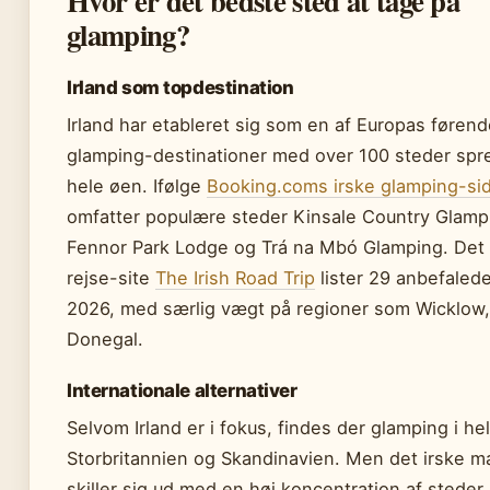
Hvor er det bedste sted at tage på
glamping?
Irland som topdestination
Irland har etableret sig som en af Europas føren
glamping-destinationer med over 100 steder spr
hele øen. Ifølge
Booking.coms irske glamping-si
omfatter populære steder Kinsale Country Glamp
Fennor Park Lodge og Trá na Mbó Glamping. Det 
rejse-site
The Irish Road Trip
lister 29 anbefalede
2026, med særlig vægt på regioner som Wicklow
Donegal.
Internationale alternativer
Selvom Irland er i fokus, findes der glamping i he
Storbritannien og Skandinavien. Men det irske m
skiller sig ud med en høj koncentration af stede