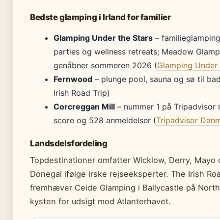
Bedste glamping i Irland for familier
Glamping Under the Stars
– familieglampin
parties og wellness retreats; Meadow Glamp
genåbner sommeren 2026 (
Glamping Under 
Fernwood
– plunge pool, sauna og sø til ba
Irish Road Trip)
Corcreggan Mill
– nummer 1 på Tripadvisor 
score og 528 anmeldelser (
Tripadvisor Dan
Landsdelsfordeling
Topdestinationer omfatter Wicklow, Derry, Mayo 
Donegal ifølge irske rejseeksperter. The Irish Roa
fremhæver Ceide Glamping i Ballycastle på Nort
kysten for udsigt mod Atlanterhavet.