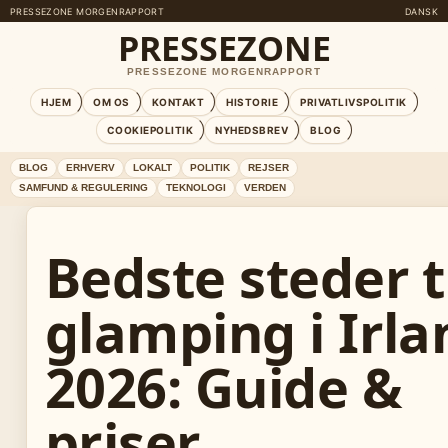
PRESSEZONE MORGENRAPPORT
DANSK
PRESSEZONE
PRESSEZONE MORGENRAPPORT
HJEM
OM OS
KONTAKT
HISTORIE
PRIVATLIVSPOLITIK
COOKIEPOLITIK
NYHEDSBREV
BLOG
BLOG
ERHVERV
LOKALT
POLITIK
REJSER
SAMFUND & REGULERING
TEKNOLOGI
VERDEN
Bedste steder t
glamping i Irla
2026: Guide &
priser