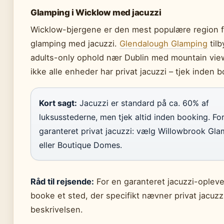
Glamping i Wicklow med jacuzzi
Wicklow-bjergene er den mest populære region f
glamping med jacuzzi.
Glendalough Glamping
tilb
adults-only ophold nær Dublin med mountain vi
ikke alle enheder har privat jacuzzi – tjek inden 
Kort sagt:
Jacuzzi er standard på ca. 60% af
luksusstederne, men tjek altid inden booking. Fo
garanteret privat jacuzzi: vælg Willowbrook Gl
eller Boutique Domes.
Råd til rejsende:
For en garanteret jacuzzi-opleve
booke et sted, der specifikt nævner privat jacuzzi
beskrivelsen.