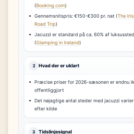
(
Booking.com
)
Gennemsnitspris: €150-€300 pr. nat (
The Iri
Road Trip
)
Jacuzzi er standard på ca. 60% af luksusste
(
Glamping in Ireland
)
Hvad der er uklart
2
Præcise priser for 2026-sæsonen er endnu i
offentliggjort
Det nøjagtige antal steder med jacuzzi varier
efter kilde
Tidslinjesignal
3