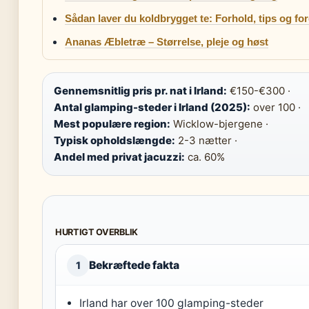
Sådan laver du koldbrygget te: Forhold, tips og fo
Ananas Æbletræ – Størrelse, pleje og høst
Gennemsnitlig pris pr. nat i Irland:
€150-€300 ·
Antal glamping-steder i Irland (2025):
over 100 ·
Mest populære region:
Wicklow-bjergene ·
Typisk opholdslængde:
2-3 nætter ·
Andel med privat jacuzzi:
ca. 60%
HURTIGT OVERBLIK
Bekræftede fakta
1
Irland har over 100 glamping-steder