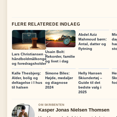
FLERE RELATEREDE INDLAEG
Abdel Aziz
Mi
Mahmoud børn:
da
Antal, datter og
ha
flytning
st
Usain Bolt:
Lars Christiansen –
Rekorder, familie
håndboldmålkonge
og livet i dag
og foredragsholder
Kalle Thesbjerg:
Simone Biles:
Helly Hansen
He
Alder, bolig og
Højde, medaljer
Skiundertøj –
Sk
deltagelse i I hus
og diagnose
Guide til det
fo
til halsen
2024
bedste valg i
2025
OM SKRIBENTEN
Kasper Jonas Nielsen Thomsen