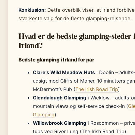
Konklusion:
Dette overblik viser, at Irland forblive
stærkeste valg for de fleste glamping-rejsende.
Hvad er de bedste glamping-steder 
Irland?
Bedste glamping i Irland for par
Clare’s Wild Meadow Huts
i Doolin – adult
udsigt mod Cliffs of Moher, 10 minutters gan
McDermott’s Pub (
The Irish Road Trip
)
Glendalough Glamping
i Wicklow – adults-
mountain views og self-service check-in (
Gl
Glamping
)
Willowbrook Glamping
i Roscommon – priva
tubs ved River Lung (The Irish Road Trip)