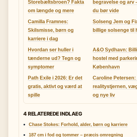
Storebæltsbroen? Fakta
begravelse og arv –
om længde og mere
du bør vide
Camilla Framnes:
Solseng Jem og Fi
Skilsmisse, børn og
billige solsenge til
karriere i dag
Hvordan ser huller i
A&O Sydhavn: Billi
tænderne ud? Tegn og
hostel med parkeri
symptomer
København
Path Exile i 2026: Er det
Caroline Petersen:
gratis, aktivt og værd at
realitystjernen, væ
spille
og nye liv
4 RELATEREDE INDLAEG
Chase Stokes: Forhold, alder, børn og karriere
187 cm i fod og tommer – præcis omregning