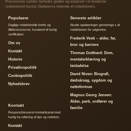
Pressezone samler nyheder, guider og analyser i et moderne
redaktionelt layout. Opdateres lobende af redaktionen.
Populaere
Seneste artikler
Daglige redaktionelle briefs og
Akutte opdateringer gennemga s af
tillidsressourcer, kurateret til hurtig
redaktionen for udgivelse.
verifikation.
Frederik Vesti – alder, far,
Om os
bror og karriere
Kontakt
Thomas Gotthard: Dom,
Historie
mentalerklæring og
løsladelse
Privatlivspolitik
David Niven: Biografi,
Cookiepolitik
dødsårsag, sygdom og
Nyhedsbrev
nettoformue
Magnus Georg Jensen:
Alder, parti, ordfører og
Kontakt
familie
Responsfokuseret kontaktkanal med
hurtig ha ndtering af tips og rettelser.
Kontakt