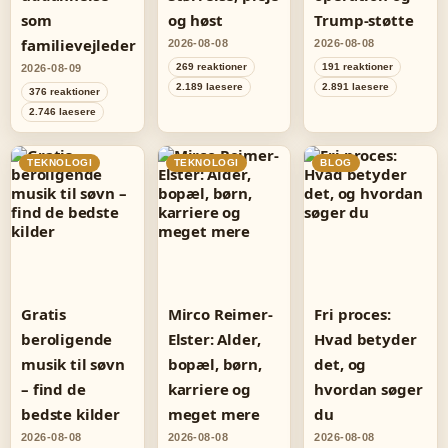
som
og høst
Trump-støtte
familievejleder
2026-08-08
2026-08-08
269 reaktioner
191 reaktioner
2026-08-09
2.189 laesere
2.891 laesere
376 reaktioner
2.746 laesere
TEKNOLOGI
TEKNOLOGI
BLOG
Gratis
Mirco Reimer-
Fri proces:
beroligende
Elster: Alder,
Hvad betyder
musik til søvn
bopæl, børn,
det, og
– find de
karriere og
hvordan søger
bedste kilder
meget mere
du
2026-08-08
2026-08-08
2026-08-08