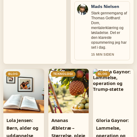
Mads Nielsen
Stark gennemgang af
Thomas Gotthard:
Dom,
mentalerklæring og
løsladelse. Det er
den klareste
opsummering jeg har
set i dag.
15 MIN SIDEN
BLOG
TEKNOLOGI
BLOG
Lola Jensen:
Ananas
Gloria Gaynor:
Børn, alder og
Æbletræ –
Lammelse,
uddannelse
Størrelse, pleje
operation og