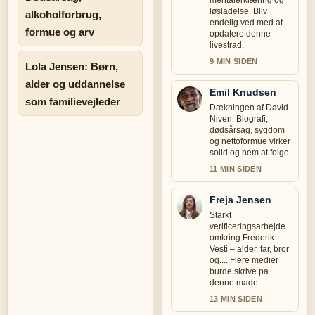
mentalerklæring og
løsladelse. Bliv
alkoholforbrug,
endelig ved med at
formue og arv
opdatere denne
livestrad.
9 MIN SIDEN
Lola Jensen: Børn,
alder og uddannelse
Emil Knudsen
som familievejleder
Dækningen af David
Niven: Biografi,
dødsårsag, sygdom
og nettoformue virker
solid og nem at folge.
11 MIN SIDEN
Freja Jensen
Starkt
verificeringsarbejde
omkring Frederik
Vesti – alder, far, bror
og.... Flere medier
burde skrive pa
denne made.
13 MIN SIDEN