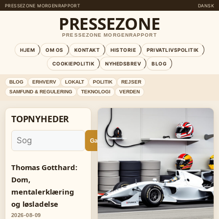
PRESSEZONE MORGENRAPPORT
DANSK
PRESSEZONE
PRESSEZONE MORGENRAPPORT
HJEM
OM OS
KONTAKT
HISTORIE
PRIVATLIVSPOLITIK
COOKIEPOLITIK
NYHEDSBREV
BLOG
BLOG
ERHVERV
LOKALT
POLITIK
REJSER
SAMFUND & REGULERING
TEKNOLOGI
VERDEN
TOPNYHEDER
Ga
Thomas Gotthard:
Dom,
mentalerklæring
og løsladelse
2026-08-09