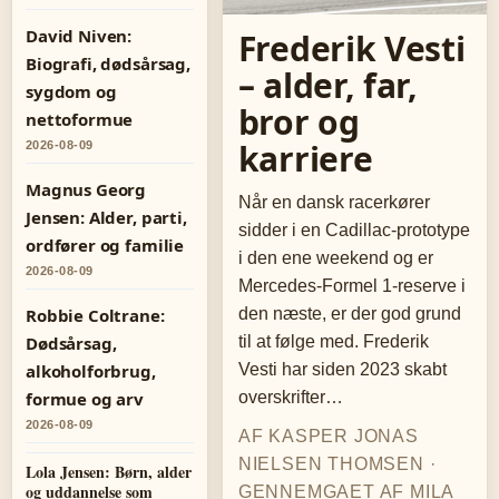
David Niven:
Frederik Vesti
Biografi, dødsårsag,
– alder, far,
sygdom og
bror og
nettoformue
karriere
2026-08-09
Magnus Georg
Når en dansk racerkører
Jensen: Alder, parti,
sidder i en Cadillac-prototype
ordfører og familie
i den ene weekend og er
2026-08-09
Mercedes-Formel 1-reserve i
Robbie Coltrane:
den næste, er der god grund
Dødsårsag,
til at følge med. Frederik
alkoholforbrug,
Vesti har siden 2023 skabt
formue og arv
overskrifter…
2026-08-09
AF KASPER JONAS
NIELSEN THOMSEN ·
Lola Jensen: Børn, alder
og uddannelse som
GENNEMGAET AF MILA