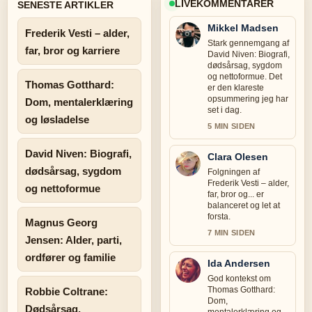
LIVEKOMMENTARER
SENESTE ARTIKLER
Mikkel Madsen
Frederik Vesti – alder,
Stark gennemgang af
far, bror og karriere
David Niven: Biografi,
dødsårsag, sygdom
og nettoformue. Det
Thomas Gotthard:
er den klareste
opsummering jeg har
Dom, mentalerklæring
set i dag.
og løsladelse
5 MIN SIDEN
David Niven: Biografi,
Clara Olesen
dødsårsag, sygdom
Folgningen af
Frederik Vesti – alder,
og nettoformue
far, bror og... er
balanceret og let at
forsta.
Magnus Georg
7 MIN SIDEN
Jensen: Alder, parti,
ordfører og familie
Ida Andersen
God kontekst om
Thomas Gotthard:
Robbie Coltrane:
Dom,
Dødsårsag,