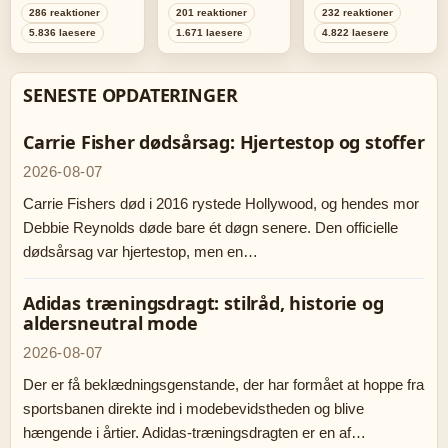
286 reaktioner
201 reaktioner
232 reaktioner
5.836 laesere
1.671 laesere
4.822 laesere
SENESTE OPDATERINGER
Carrie Fisher dødsårsag: Hjertestop og stoffer
2026-08-07
Carrie Fishers død i 2016 rystede Hollywood, og hendes mor
Debbie Reynolds døde bare ét døgn senere. Den officielle
dødsårsag var hjertestop, men en…
Adidas træningsdragt: stilråd, historie og
aldersneutral mode
2026-08-07
Der er få beklædningsgenstande, der har formået at hoppe fra
sportsbanen direkte ind i modebevidstheden og blive
hængende i årtier. Adidas-træningsdragten er en af…