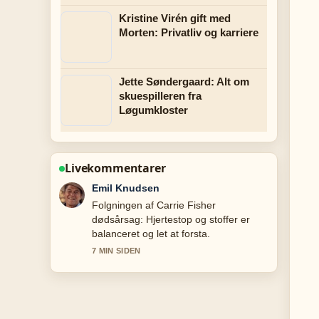
Kristine Virén gift med
Morten: Privatliv og karriere
Jette Søndergaard: Alt om
skuespilleren fra
Løgumkloster
Livekommentarer
Freja Jensen
God kontekst om Adidas
træningsdragt: stilråd, historie og
aldersneutral mode. Bliv endelig ved
med at opdatere denne livestrad.
9 MIN SIDEN