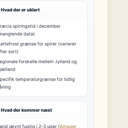
Hvad der er uklart
ræcis spiringstid i december
manglende data)
attefrost grænse for spirer (varierer
fter sort)
egionale forskelle mellem Jylland og
jælland
pecifik temperaturgrænse for tidlig
åning
Hvad der kommer næst
and jævnt fugtig i 2-3 uger (
Amager