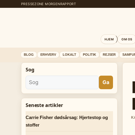
PRESSEZONE MORGENRAPPORT
HJEM
OM OS
BLOG
ERHVERV
LOKALT
POLITIK
REJSER
SAMFU
Sog
Ga
Seneste artikler
Carrie Fisher dødsårsag: Hjertestop og
K
stoffer