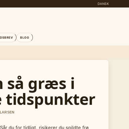
DANSK
EDSBREV
BLOG
 så græs i
 tidspunkter
 LARSEN
 du for tidligt, risikerer du spildte frø