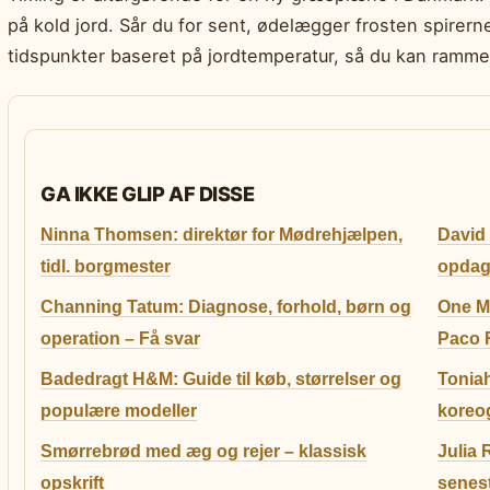
på kold jord. Sår du for sent, ødelægger frosten spirer
tidspunkter baseret på jordtemperatur, så du kan ramme
GA IKKE GLIP AF DISSE
Ninna Thomsen: direktør for Mødrehjælpen,
David
tidl. borgmester
opdage
Channing Tatum: Diagnose, forhold, børn og
One Mi
operation – Få svar
Paco 
Badedragt H&M: Guide til køb, størrelser og
Tonia
populære modeller
koreo
Smørrebrød med æg og rejer – klassisk
Julia 
opskrift
senes