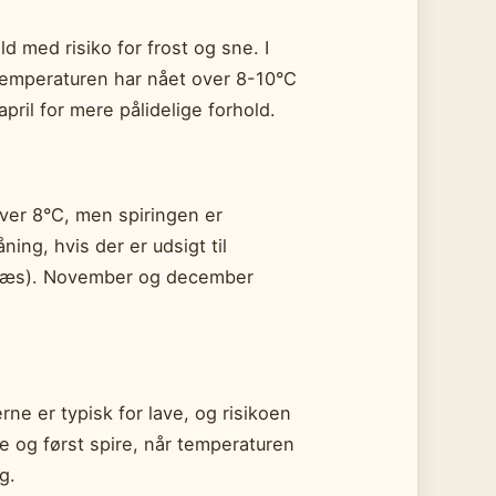
ld med risiko for frost og sne. I
temperaturen har nået over 8-10°C
april for mere pålidelige forhold.
over 8°C, men spiringen er
ing, hvis der er udsigt til
græs). November og december
e er typisk for lave, og risikoen
le og først spire, når temperaturen
g.