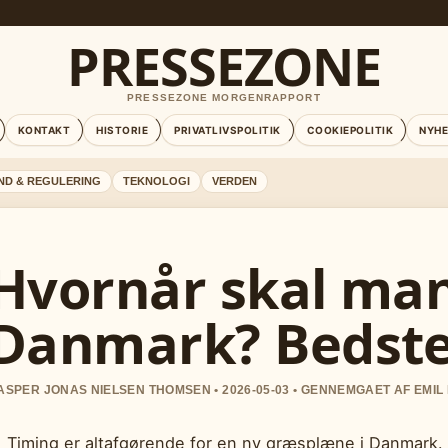
PRESSEZONE
PRESSEZONE MORGENRAPPORT
KONTAKT
HISTORIE
PRIVATLIVSPOLITIK
COOKIEPOLITIK
NYH
ND & REGULERING
TEKNOLOGI
VERDEN
Hvornår skal man
Danmark? Bedste
ASPER JONAS NIELSEN THOMSEN • 2026-05-03 • GENNEMGAET AF EMIL
Timing er altafgørende for en ny græsplæne i Danmark. Sår