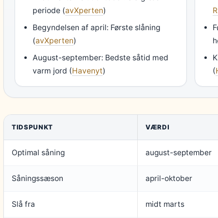
periode (
avXperten
)
R
Begyndelsen af april: Første slåning
F
(
avXperten
)
h
August-september: Bedste såtid med
K
varm jord (
Havenyt
)
(
TIDSPUNKT
VÆRDI
Optimal såning
august-september
Såningssæson
april-oktober
Slå fra
midt marts