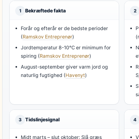
Bekræftede fakta
1
2
Forår og efterår er de bedste perioder
P
(
Ramskov Entreprenør
)
(
Jordtemperatur 8-10°C er minimum for
N
spiring (
Ramskov Entreprenør
)
e
August-september giver varm jord og
R
naturlig fugtighed (
Havenyt
)
S
S
s
Tidslinjesignal
3
4
Midt marts – slut oktober: Slå græs
V