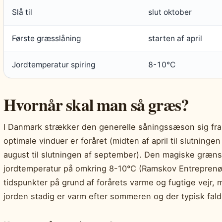
Slå til
slut oktober
Første græsslåning
starten af april
Jordtemperatur spiring
8-10°C
Hvornår skal man så græs?
I Danmark strækker den generelle såningssæson sig fra a
optimale vinduer er foråret (midten af april til slutninge
august til slutningen af september). Den magiske græns
jordtemperatur på omkring 8-10°C (Ramskov Entreprenør)
tidspunkter på grund af forårets varme og fugtige vejr, 
jorden stadig er varm efter sommeren og der typisk fald