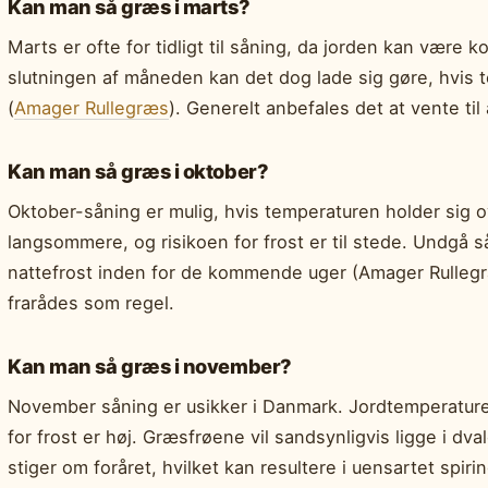
Kan man så græs i marts?
Marts er ofte for tidligt til såning, da jorden kan være ko
slutningen af måneden kan det dog lade sig gøre, hvis 
(
Amager Rullegræs
). Generelt anbefales det at vente til 
Kan man så græs i oktober?
Oktober-såning er mulig, hvis temperaturen holder sig 
langsommere, og risikoen for frost er til stede. Undgå sån
nattefrost inden for de kommende uger (Amager Rulle
frarådes som regel.
Kan man så græs i november?
November såning er usikker i Danmark. Jordtemperaturern
for frost er høj. Græsfrøene vil sandsynligvis ligge i dva
stiger om foråret, hvilket kan resultere i uensartet spirin