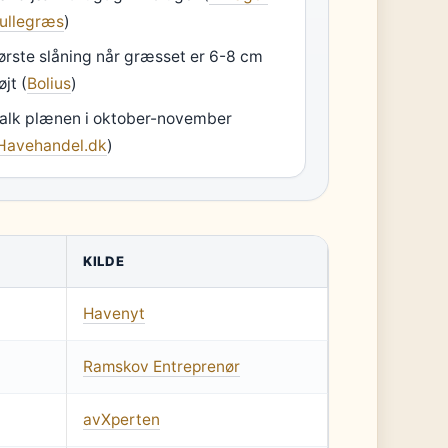
ullegræs
)
ørste slåning når græsset er 6-8 cm
øjt (
Bolius
)
alk plænen i oktober-november
Havehandel.dk
)
KILDE
Havenyt
Ramskov Entreprenør
avXperten