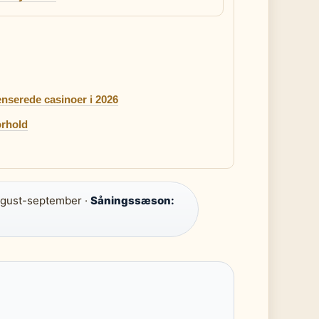
enserede casinoer i 2026
orhold
gust-september ·
Såningssæson: