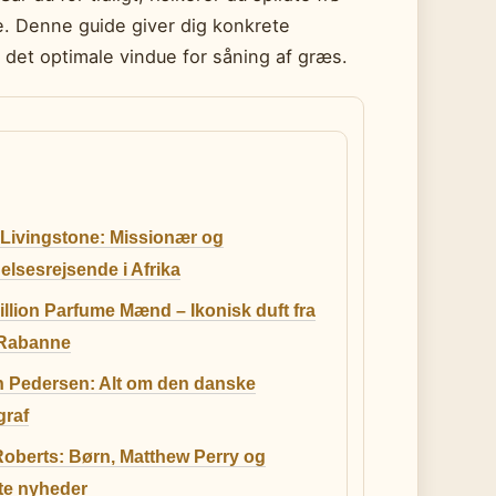
ne. Denne guide giver dig konkrete
 det optimale vindue for såning af græs.
 Livingstone: Missionær og
lsesrejsende i Afrika
llion Parfume Mænd – Ikonisk duft fra
Rabanne
h Pedersen: Alt om den danske
graf
Roberts: Børn, Matthew Perry og
te nyheder