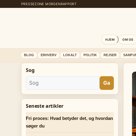
PRESSEZONE MORGENRAPPORT
HJEM
OM OS
BLOG
ERHVERV
LOKALT
POLITIK
REJSER
SAMFU
Sog
Ga
Seneste artikler
Fri proces: Hvad betyder det, og hvordan
søger du