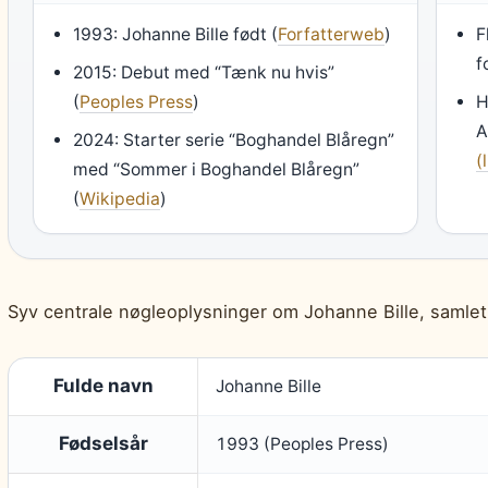
1993: Johanne Bille født (
Forfatterweb
)
F
f
2015: Debut med “Tænk nu hvis”
(
Peoples Press
)
H
A
2024: Starter serie “Boghandel Blåregn”
(
med “Sommer i Boghandel Blåregn”
(
Wikipedia
)
Syv centrale nøgleoplysninger om Johanne Bille, samlet 
Fulde navn
Johanne Bille
Fødselsår
1993 (Peoples Press)