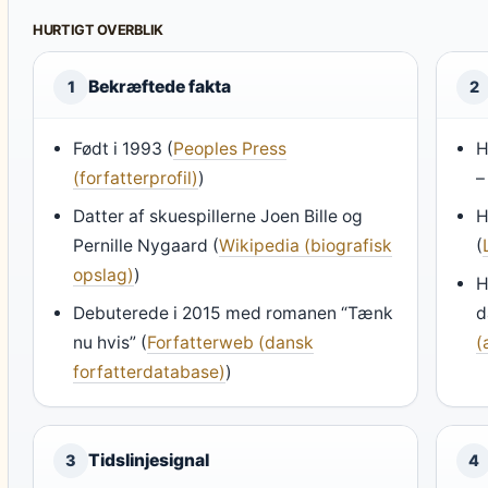
HURTIGT OVERBLIK
Bekræftede fakta
1
2
Født i 1993 (
Peoples Press
H
(forfatterprofil)
)
–
Datter af skuespillerne Joen Bille og
H
Pernille Nygaard (
Wikipedia (biografisk
(
opslag)
)
H
Debuterede i 2015 med romanen “Tænk
d
nu hvis” (
Forfatterweb (dansk
(
forfatterdatabase)
)
Tidslinjesignal
3
4