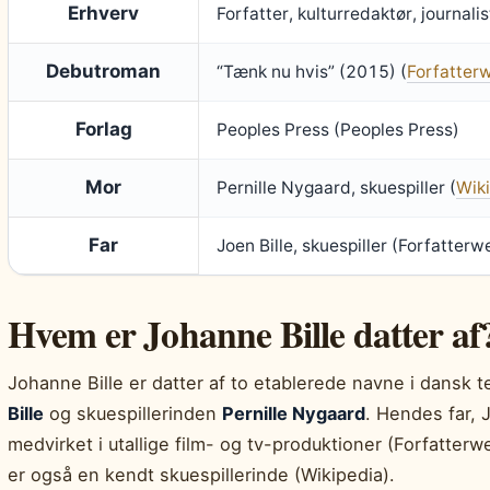
Erhverv
Forfatter, kulturredaktør, journalis
Debutroman
“Tænk nu hvis” (2015) (
Forfatter
Forlag
Peoples Press (Peoples Press)
Mor
Pernille Nygaard, skuespiller (
Wik
Far
Joen Bille, skuespiller (Forfatterw
Hvem er Johanne Bille datter af
Johanne Bille er datter af to etablerede navne i dansk t
Bille
og skuespillerinden
Pernille Nygaard
. Hendes far, J
medvirket i utallige film- og tv-produktioner (Forfatter
er også en kendt skuespillerinde (Wikipedia).