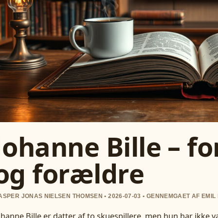
Johanne Bille – fo
og forældre
ASPER JONAS NIELSEN THOMSEN • 2026-07-03 • GENNEMGAET AF EMIL
ohanne Bille er datter af to skuespillere, men hun har ikke v