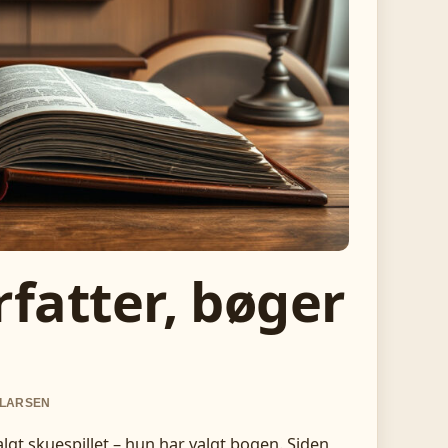
rfatter, bøger
 LARSEN
algt skuespillet – hun har valgt bogen. Siden