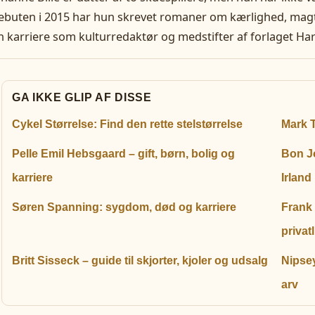
ebuten i 2015 har hun skrevet romaner om kærlighed, magt
n karriere som kulturredaktør og medstifter af forlaget Har
GA IKKE GLIP AF DISSE
Cykel Størrelse: Find den rette stelstørrelse
Mark T
Pelle Emil Hebsgaard – gift, børn, bolig og
Bon J
karriere
Irland
Søren Spanning: sygdom, død og karriere
Frank
privatl
Britt Sisseck – guide til skjorter, kjoler og udsalg
Nipsey
arv