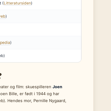
t (
Litteratursiden
)
web
)
ipedia
)
eb)
?
eater og film: skuespilleren
Joen
oen Bille, er født i 1944 og har
web). Hendes mor, Pernille Nygaard,