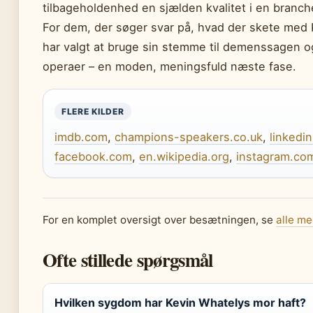
tilbageholdenhed en sjælden kvalitet i en branch
For dem, der søger svar på, hvad der skete med 
har valgt at bruge sin stemme til demenssagen o
operaer – en moden, meningsfuld næste fase.
FLERE KILDER
imdb.com
,
champions-speakers.co.uk
,
linkedi
facebook.com
,
en.wikipedia.org
,
instagram.co
For en komplet oversigt over besætningen, se
alle me
Ofte stillede spørgsmål
Hvilken sygdom har Kevin Whatelys mor haft?