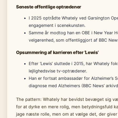
Seneste offentlige optrædener
I 2025 optrådte Whately ved Garsington Oper
engagement i scenekunsten.
Samme år modtog han en OBE i New Year Hono
velgørenhed, som offentliggjort af BBC News
Opsummering af karrieren efter ‘Lewis’
Efter ‘Lewis’ sluttede i 2015, har Whately f
lejlighedsvise tv-optrædener.
Han er fortsat ambassadør for Alzheimer’s So
diagnose med Alzheimers (BBC News’ arkiv
The pattern: Whately har bevidst bevæget sig væk
for at dyrke en mere rolig, men betydningsfuld k
jage næste rolle, men om at vælge det, der give