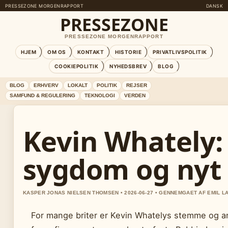
PRESSEZONE MORGENRAPPORT
DANSK
PRESSEZONE
PRESSEZONE MORGENRAPPORT
HJEM
OM OS
KONTAKT
HISTORIE
PRIVATLIVSPOLITIK
COOKIEPOLITIK
NYHEDSBREV
BLOG
BLOG
ERHVERV
LOKALT
POLITIK
REJSER
SAMFUND & REGULERING
TEKNOLOGI
VERDEN
Kevin Whately: 
sygdom og nyt l
KASPER JONAS NIELSEN THOMSEN • 2026-06-27 • GENNEMGAET AF EMIL L
For mange briter er Kevin Whatelys stemme og a