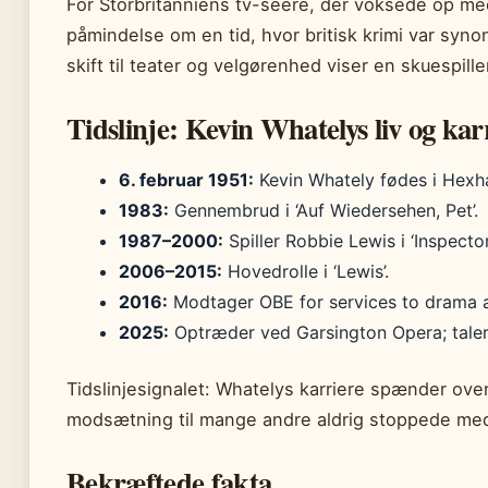
For Storbritanniens tv-seere, der voksede op me
påmindelse om en tid, hvor britisk krimi var sy
skift til teater og velgørenhed viser en skuespill
Tidslinje: Kevin Whatelys liv og kar
6. februar 1951:
Kevin Whately fødes i Hexh
1983:
Gennembrud i ‘Auf Wiedersehen, Pet’.
1987–2000:
Spiller Robbie Lewis i ‘Inspecto
2006–2015:
Hovedrolle i ‘Lewis’.
2016:
Modtager OBE for services to drama a
2025:
Optræder ved Garsington Opera; taler
Tidslinjesignalet: Whatelys karriere spænder over
modsætning til mange andre aldrig stoppede med
Bekræftede fakta