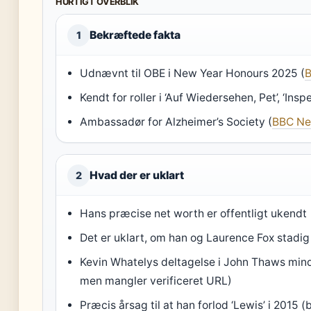
HURTIGT OVERBLIK
Bekræftede fakta
1
Udnævnt til OBE i New Year Honours 2025 (
Kendt for roller i ‘Auf Wiedersehen, Pet’, ‘Insp
Ambassadør for Alzheimer’s Society (
BBC N
Hvad der er uklart
2
Hans præcise net worth er offentligt ukendt
Det er uklart, om han og Laurence Fox stadig
Kevin Whatelys deltagelse i John Thaws mind
men mangler verificeret URL)
Præcis årsag til at han forlod ‘Lewis’ i 2015 