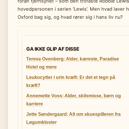
foran fjernsynet – som den trofaste Robbie Lewis
hovedpersonen i serien ‘Lewis’. Men hvad laver han
Oxford bag sig, og hvad rører sig i hans liv nu?
GA IKKE GLIP AF DISSE
Teresa Ovenberg: Alder, kæreste, Paradise
Hotel og mere
Leukocytter i urin kræft: Er det et tegn på
kræft?
Annemette Voss: Alder, skilsmisse, børn og
karriere
Jette Søndergaard: Alt om skuespilleren fra
Løgumkloster