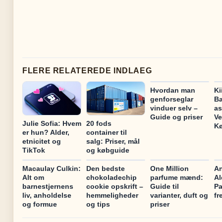
FLERE RELATEREDE INDLAEG
Hvordan man
Ki
genforseglar
Ba
vinduer selv –
as
Guide og priser
Ve
Julie Sofia: Hvem
20 fods
K
er hun? Alder,
container til
etnicitet og
salg: Priser, mål
TikTok
og købguide
Macaulay Culkin:
Den bedste
One Million
An
Alt om
chokoladechip
parfume mænd:
Al
barnestjernens
cookie opskrift –
Guide til
Pa
liv, anholdelse
hemmeligheder
varianter, duft og
fr
og formue
og tips
priser