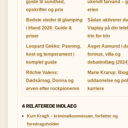
guide til sundhed,
ukendt farvand – gu
opskrifter og pris
erien
Bedste steder til glamping
Sådan aktiverer d
i Irland 2026: Guide &
Viaplay på din tele
priser
trin for trin
Leopard Gekko: Pasning,
Asger Aamund i d
kost og temperament i
formue, villa og
komplet guide
debatindlæg (2024
Ritchie Valens:
Marie Krarup: Biogr
Dødsårsag, Donna og
uddannelse og poli
arven efter rockpioneren
karriere
4 RELATEREDE INDLAEG
Kurt Kragh – kriminalkommissær, forfatter og
foredragsholder