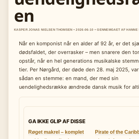
en
KASPER JONAS NIELSEN THOMSEN • 2026-06-10 • GENNEMGAET AF HANN
Når en komponist når en alder af 92 år, er det sj
dødsfaldet, der overrasker – men snarere den t
opstår, når en hel generations musikalske stemm
tier. Per Nørgård, der døde den 28. maj 2025, va
sådan en stemme: en mand, der med sin
uendelighedsrække ændrede dansk musik for alti
GA IKKE GLIP AF DISSE
Røget makrel – komplet
Pirate of the Carib