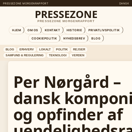
PRESSEZONE MORGENRAPPORT
DANSK
PRESSEZONE
PRESSEZONE MORGENRAPPORT
HJEM
OM OS
KONTAKT
HISTORIE
PRIVATLIVSPOLITIK
COOKIEPOLITIK
NYHEDSBREV
BLOG
BLOG
ERHVERV
LOKALT
POLITIK
REJSER
SAMFUND & REGULERING
TEKNOLOGI
VERDEN
Per Nørgård –
dansk komponi
og opfinder af
uendelighedsr