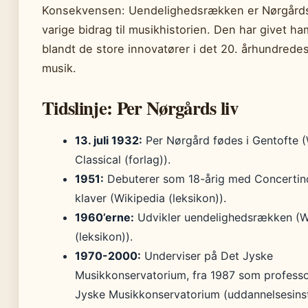
Konsekvensen: Uendelighedsrækken er Nørgård
varige bidrag til musikhistorien. Den har givet h
blandt de store innovatører i det 20. århundrede
musik.
Tidslinje: Per Nørgårds liv
13. juli 1932:
Per Nørgård fødes i Gentofte 
Classical (forlag)).
1951:
Debuterer som 18-årig med Concertino 
klaver (Wikipedia (leksikon)).
1960’erne:
Udvikler uendelighedsrækken (W
(leksikon)).
1970-2000:
Underviser på Det Jyske
Musikkonservatorium, fra 1987 som professo
Jyske Musikkonservatorium (uddannelsesinsti