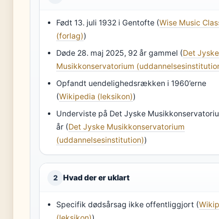
Født 13. juli 1932 i Gentofte (
Wise Music Clas
(forlag)
)
Døde 28. maj 2025, 92 år gammel (
Det Jysk
Musikkonservatorium (uddannelsesinstitutio
Opfandt uendelighedsrækken i 1960’erne
(
Wikipedia (leksikon)
)
Underviste på Det Jyske Musikkonservatoriu
år (
Det Jyske Musikkonservatorium
(uddannelsesinstitution)
)
Hvad der er uklart
2
Specifik dødsårsag ikke offentliggjort (
Wiki
(leksikon)
)