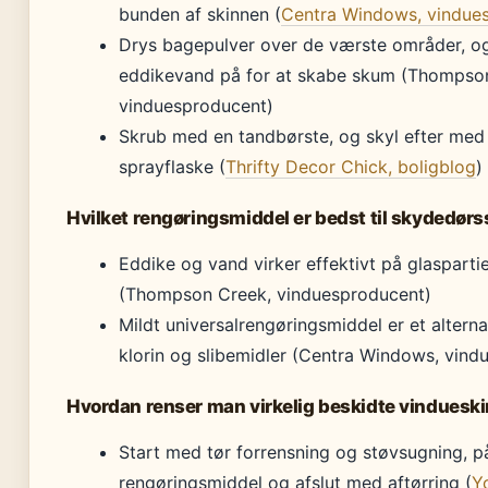
bunden af skinnen (
Centra Windows, vindue
Drys bagepulver over de værste områder, og
eddikevand på for at skabe skum (Thompso
vinduesproducent)
Skrub med en tandbørste, og skyl efter med 
sprayflaske (
Thrifty Decor Chick, boligblog
)
Hvilket rengøringsmiddel er bedst til skydedørss
Eddike og vand virker effektivt på glaspartie
(Thompson Creek, vinduesproducent)
Mildt universalrengøringsmiddel er et altern
klorin og slibemidler (Centra Windows, vind
Hvordan renser man virkelig beskidte vinduesk
Start med tør forrensning og støvsugning, p
rengøringsmiddel og afslut med aftørring (
Y