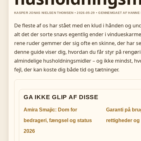
KASPER JONAS NIELSEN THOMSEN • 2026-05-29 • GENNEMGAET AF HANN
De fleste af os har stået med en klud i hånden og un
alt det der sorte snavs egentlig ender i vindueskarm
rene ruder gemmer der sig ofte en skinne, der har s
denne guide viser dig, hvordan du får styr på rengø
almindelige husholdningsmidler – og ikke mindst, h
fejl, der kan koste dig både tid og tætninger.
GA IKKE GLIP AF DISSE
Amira Smajic: Dom for
Garanti på brug
bedrageri, fængsel og status
rettigheder og
2026