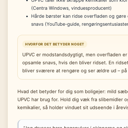
UPVC tåler ikke skrappe kemikalier som klori
(Centra Windows, vinduesproducent)
Hårde børster kan ridse overfladen og gøre
snavs (YouTube-guide, rengøringsentusiaste
HVORFOR DET BETYDER NOGET
UPVC er modstandsdygtigt, men overfladen er p
opsamle snavs, hvis den bliver ridset. En rids
bliver sværere at rengøre og ser ældre ud – på
Hvad det betyder for dig som boligejer: mild sæb
UPVC har brug for. Hold dig væk fra slibemidler 
kemikalier, så holder vinduet sit udseende i årevi