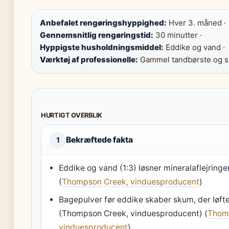
Anbefalet rengøringshyppighed:
Hver 3. måned ·
Gennemsnitlig rengøringstid:
30 minutter ·
Hyppigste husholdningsmiddel:
Eddike og vand ·
Værktøj af professionelle:
Gammel tandbørste og s
HURTIGT OVERBLIK
Bekræftede fakta
1
Eddike og vand (1:3) løsner mineralaflejringer
(
Thompson Creek, vinduesproducent
)
Bagepulver før eddike skaber skum, der løft
(Thompson Creek, vinduesproducent) (
Thom
vinduesproducent
)