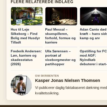
FLERE RELATEREDE INDLAEG
Hus til Leje
Paul Mescal –
Adan Canto død 
Silkeborg – Find
skuespilleren,
kræft – hans sid
Bolig med Husdyr
forhold, formue og
kamp og arv
Tilladt
karriere
Frederik Andersen:
Ulla Sørensen –
Opstilling for F
Løn, karriere og
portræt af
mod AGF:
skadesstatus
viceborgmester og
Nyindkøb
(2026)
partihopper
debuterer i start
OM SKRIBENTEN
Kasper Jonas Nielsen Thomsen
Vi publicerer daglig faktabaseret dækning med
kvalitetssikring.