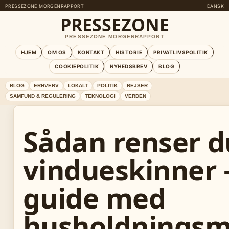
PRESSEZONE MORGENRAPPORT
DANSK
PRESSEZONE
PRESSEZONE MORGENRAPPORT
HJEM
OM OS
KONTAKT
HISTORIE
PRIVATLIVSPOLITIK
COOKIEPOLITIK
NYHEDSBREV
BLOG
BLOG
ERHVERV
LOKALT
POLITIK
REJSER
SAMFUND & REGULERING
TEKNOLOGI
VERDEN
Sådan renser d
vindueskinner
guide med
husholdningsm