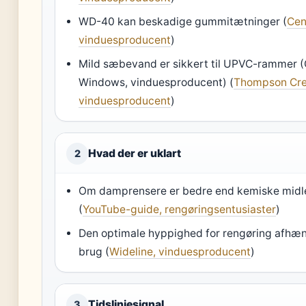
WD-40 kan beskadige gummitætninger (
Cen
vinduesproducent
)
Mild sæbevand er sikkert til UPVC-rammer (
Windows, vinduesproducent) (
Thompson Cre
vinduesproducent
)
Hvad der er uklart
2
Om damprensere er bedre end kemiske midle
(
YouTube-guide, rengøringsentusiaster
)
Den optimale hyppighed for rengøring afhæn
brug (
Wideline, vinduesproducent
)
Tidslinjesignal
3