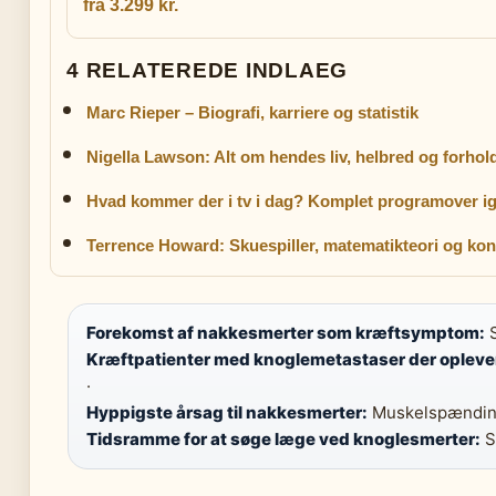
fra 3.299 kr.
4 RELATEREDE INDLAEG
Marc Rieper – Biografi, karriere og statistik
Nigella Lawson: Alt om hendes liv, helbred og forhol
Hvad kommer der i tv i dag? Komplet programover ig
Terrence Howard: Skuespiller, matematikteori og kon
Forekomst af nakkesmerter som kræftsymptom:
S
Kræftpatienter med knoglemetastaser der opleve
·
Hyppigste årsag til nakkesmerter:
Muskelspænding
Tidsramme for at søge læge ved knoglesmerter:
S