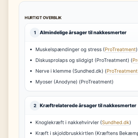
HURTIGT OVERBLIK
Almindelige årsager til nakkesmerter
1
Muskelspændinger og stress (
ProTreatment
)
Diskusprolaps og slidgigt (ProTreatment) (
Pr
Nerve i klemme (Sundhed.dk) (
ProTreatment
Myoser (Anodyne) (ProTreatment)
Kræftrelaterede årsager til nakkesmerter
2
Knoglekræft i nakkehvirvler (
Sundhed.dk
)
Kræft i skjoldbruskkirtlen (Kræftens Bekæmp