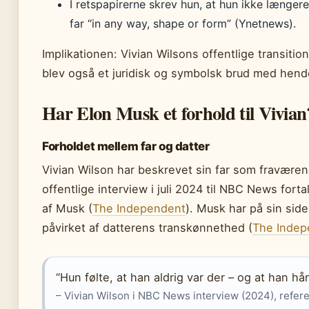
I retspapirerne skrev hun, at hun ikke længere
far “in any way, shape or form” (Ynetnews).
Implikationen: Vivian Wilsons offentlige transitio
blev også et juridisk og symbolsk brud med hende
Har Elon Musk et forhold til Vivian
Forholdet mellem far og datter
Vivian Wilson har beskrevet sin far som fravære
offentlige interview i juli 2024 til NBC News forta
af Musk (
The Independent
). Musk har på sin sid
påvirket af datterens transkønnethed (
The Indep
“Hun følte, at han aldrig var der – og at han 
– Vivian Wilson i NBC News interview (2024), refer