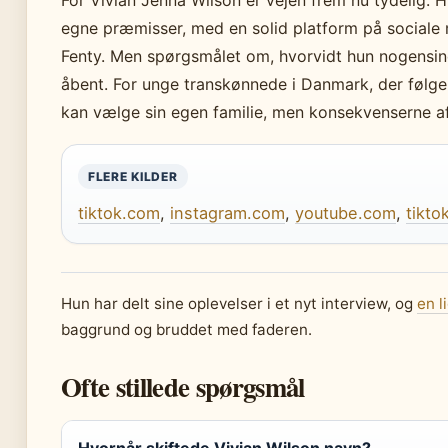
egne præmisser, med en solid platform på sociale
Fenty. Men spørgsmålet om, hvorvidt hun nogensinde v
åbent. For unge transkønnede i Danmark, der følger
kan vælge sin egen familie, men konsekvenserne a
FLERE KILDER
tiktok.com
,
instagram.com
,
youtube.com
,
tikto
Hun har delt sine oplevelser i et nyt interview, og
en l
baggrund og bruddet med faderen.
Ofte stillede spørgsmål
Hvornår skiftede Vivian Wilson navn?