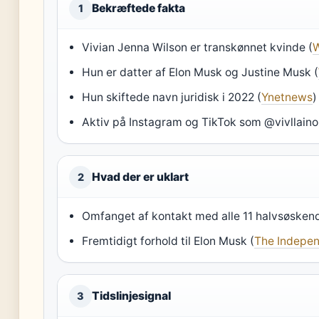
Bekræftede fakta
1
Vivian Jenna Wilson er transkønnet kvinde (
W
Hun er datter af Elon Musk og Justine Musk (
Hun skiftede navn juridisk i 2022 (
Ynetnews
)
Aktiv på Instagram og TikTok som @vivllaino
Hvad der er uklart
2
Omfanget af kontakt med alle 11 halvsøsken
Fremtidigt forhold til Elon Musk (
The Indepe
Tidslinjesignal
3