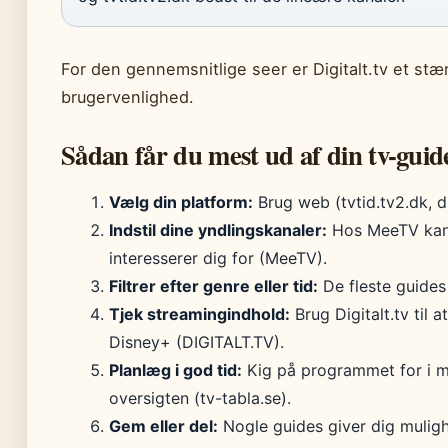
For den gennemsnitlige seer er Digitalt.tv et s
brugervenlighed.
Sådan får du mest ud af din tv-guide
Vælg din platform:
Brug web (tvtid.tv2.dk, di
Indstil dine yndlingskanaler:
Hos MeeTV kan d
interesserer dig for (MeeTV).
Filtrer efter genre eller tid:
De fleste guides 
Tjek streamingindhold:
Brug Digitalt.tv til a
Disney+ (DIGITALT.TV).
Planlæg i god tid:
Kig på programmet for i m
oversigten (tv-tabla.se).
Gem eller del:
Nogle guides giver dig muligh