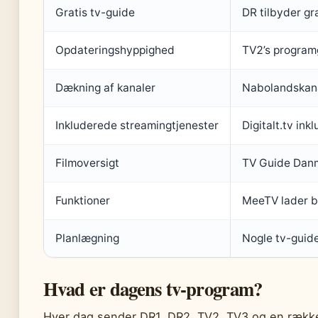
Gratis tv-guide
DR tilbyder gra
Opdateringshyppighed
TV2’s programg
Dækning af kanaler
Nabolandskana
Inkluderede streamingtjenester
Digitalt.tv ink
Filmoversigt
TV Guide Danma
Funktioner
MeeTV lader b
Planlægning
Nogle tv-guid
Hvad er dagens tv-program?
Hver dag sender DR1, DR2, TV2, TV3 og en række 