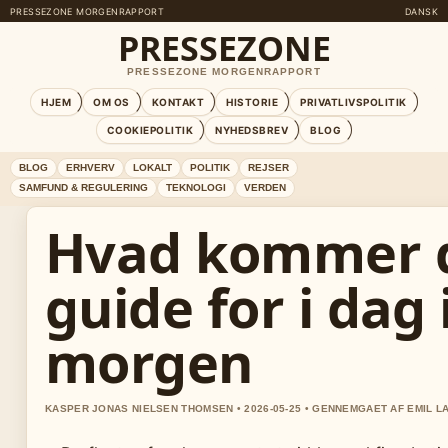
PRESSEZONE MORGENRAPPORT
DANSK
PRESSEZONE
PRESSEZONE MORGENRAPPORT
HJEM
OM OS
KONTAKT
HISTORIE
PRIVATLIVSPOLITIK
COOKIEPOLITIK
NYHEDSBREV
BLOG
BLOG
ERHVERV
LOKALT
POLITIK
REJSER
SAMFUND & REGULERING
TEKNOLOGI
VERDEN
Hvad kommer de
guide for i dag 
morgen
KASPER JONAS NIELSEN THOMSEN • 2026-05-25 • GENNEMGAET AF EMIL L