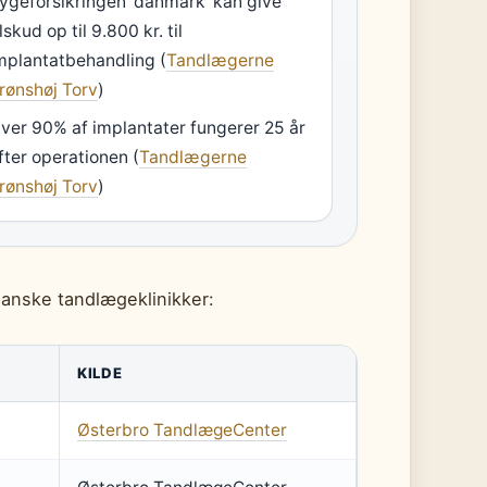
ygeforsikringen ‘danmark’ kan give
ilskud op til 9.800 kr. til
mplantatbehandling (
Tandlægerne
rønshøj Torv
)
ver 90% af implantater fungerer 25 år
fter operationen (
Tandlægerne
rønshøj Torv
)
anske tandlægeklinikker:
KILDE
Østerbro TandlægeCenter