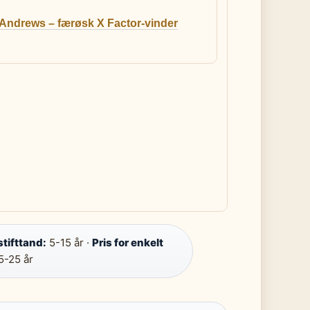
 Andrews – færøsk X Factor-vinder
stifttand:
5-15 år ·
Pris for enkelt
5-25 år