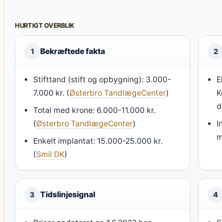
HURTIGT OVERBLIK
Bekræftede fakta
1
2
Stifttand (stift og opbygning): 3.000-
E
7.000 kr. (
Østerbro TandlægeCenter
)
K
d
Total med krone: 6.000-11.000 kr.
(
Østerbro TandlægeCenter
)
I
m
Enkelt implantat: 15.000-25.000 kr.
(
Smil DK
)
Tidslinjesignal
3
4