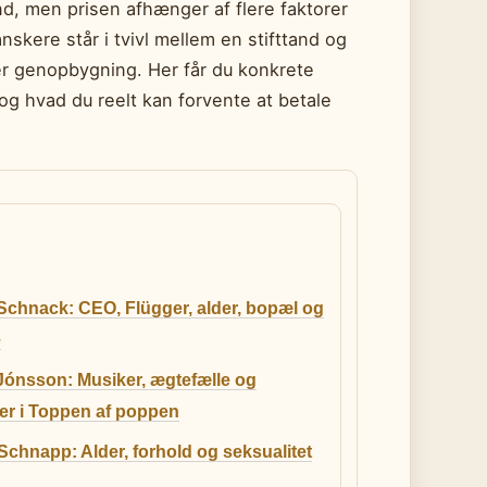
nd, men prisen afhænger af flere faktorer
skere står i tvivl mellem en stifttand og
ver genopbygning. Her får du konkrete
 og hvad du reelt kan forvente at betale
Schnack: CEO, Flügger, alder, bopæl og
e
Jónsson: Musiker, ægtefælle og
er i Toppen af poppen
chnapp: Alder, forhold og seksualitet