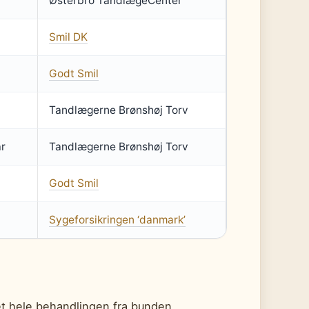
Østerbro TandlægeCenter
Smil DK
Godt Smil
Tandlægerne Brønshøj Torv
år
Tandlægerne Brønshøj Torv
Godt Smil
Sygeforsikringen ‘danmark’
t hele behandlingen fra bunden,