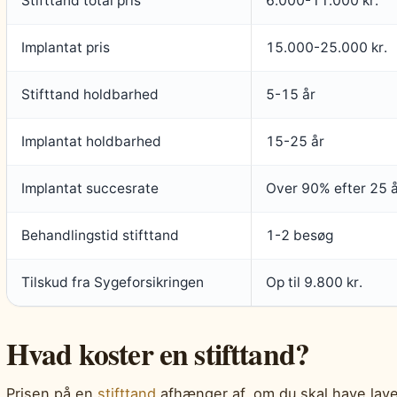
Stifttand total pris
6.000-11.000 kr.
Implantat pris
15.000-25.000 kr.
Stifttand holdbarhed
5-15 år
Implantat holdbarhed
15-25 år
Implantat succesrate
Over 90% efter 25 
Behandlingstid stifttand
1-2 besøg
Tilskud fra Sygeforsikringen
Op til 9.800 kr.
Hvad koster en stifttand?
Prisen på en
stifttand
afhænger af, om du skal have lave