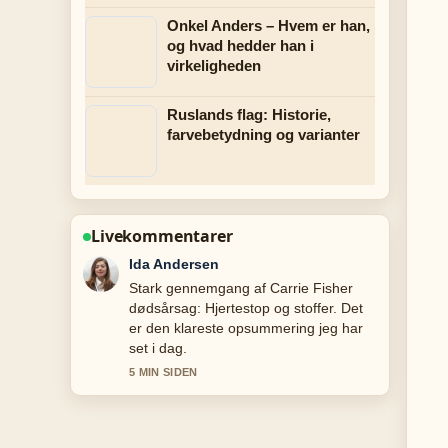
Onkel Anders – Hvem er han,
og hvad hedder han i
virkeligheden
Ruslands flag: Historie,
farvebetydning og varianter
Livekommentarer
Emil Knudsen
Folgningen af Adidas træningsdragt:
stilråd, historie og aldersneutral mode
er balanceret og let at forsta.
7 MIN SIDEN