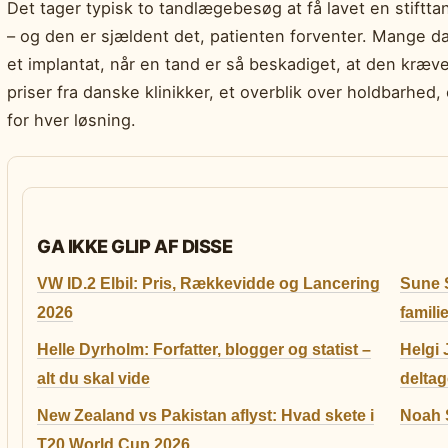
Det tager typisk to tandlægebesøg at få lavet en stiftta
– og den er sjældent det, patienten forventer. Mange dan
et implantat, når en tand er så beskadiget, at den kræ
priser fra danske klinikker, et overblik over holdbarhed,
for hver løsning.
GA IKKE GLIP AF DISSE
VW ID.2 Elbil: Pris, Rækkevidde og Lancering
Sune 
2026
famili
Helle Dyrholm: Forfatter, blogger og statist –
Helgi 
alt du skal vide
deltag
New Zealand vs Pakistan aflyst: Hvad skete i
Noah S
T20 World Cup 2026