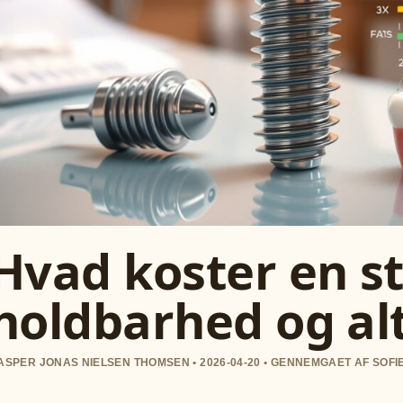
Hvad koster en st
holdbarhed og al
ASPER JONAS NIELSEN THOMSEN • 2026-04-20 • GENNEMGAET AF SOF