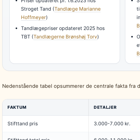
Priser opdateret pr. 1.6.2023 hos
S
Stroget Tand (
Tandlæge Marianne
t
Hoffmeyer
)
i
B
Tandlægepriser opdateret 2025 hos
TBT (
Tandlægerne Brønshøj Torv
)
O
e
B
Nedenstående tabel opsummerer de centrale fakta fra d
FAKTUM
DETALJER
Stifttand pris
3.000-7.000 kr.