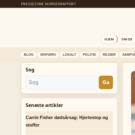
PRESSEZONE MORGENRAPPORT
HJEM
OM OS
BLOG
ERHVERV
LOKALT
POLITIK
REJSER
SAMFU
Sog
Ga
Seneste artikler
Carrie Fisher dødsårsag: Hjertestop og
stoffer