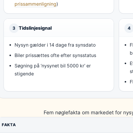
prissammenligning
)
Tidslinjesignal
3
4
Nysyn gælder i 14 dage fra synsdato
F
b
Biler prissættes ofte efter synsstatus
E
Søgning på ‘nysynet bil 5000 kr’ er
s
stigende
F
Fem nøglefakta om markedet for nysyn
FAKTA