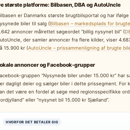
e største platforme: Bilbasen, DBA og AutoUncle
ilbasen er Danmarks største brugtbilsportal og har ifølg
ysynede biler til salg (
Bilbasen – markedsplads for brugte
.642 annoncer målrettet søgeordet “billig nysynet bil” (
DB
utoUncle, der samler annoncer fra flere kilder, viser 4.6
å 15.900 kr (
AutoUncle – prissammenligning af brugte bil
okale annoncer og Facebook-grupper
acebook-gruppen “Nysynede biler under 15.000 kr” har 
er dagligt deler og sælger biler i dette prissegment. For k
an det være en fordel at søge med regionsspecifikke ord
ordjylland” eller “nysynet bil 15.000 kr Sjælland”.
HVORFOR DET BETALER SIG