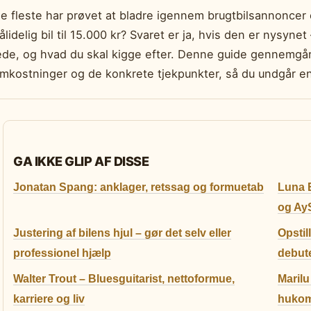
e fleste har prøvet at bladre igennem brugtbilsannonce
ålidelig bil til 15.000 kr? Svaret er ja, hvis den er nysyn
ede, og hvad du skal kigge efter. Denne guide gennemgår
mkostninger og de konkrete tjekpunkter, så du undgår en 
GA IKKE GLIP AF DISSE
Jonatan Spang: anklager, retssag og formuetab
Luna E
og Ay
Justering af bilens hjul – gør det selv eller
Opsti
professionel hjælp
debute
Walter Trout – Bluesguitarist, nettoformue,
Maril
karriere og liv
huko