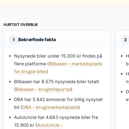
HURTIGT OVERBLIK
Bekræftede fakta
1
2
Nysynede biler under 15.000 kr findes på
H
flere platforme (
Bilbasen – markedsplads
b
for brugte biler
)
H
Bilbasen har 8.575 nysynede biler totalt
n
(
Bilbasen – brugtbilsportal
)
D
DBA har 5.642 annoncer for billig nysynet
e
bil (
DBA – brugtmarkedsplads
)
AutoUncle har 4.683 nysynede biler fra
15.900 kr (
AutoUncle –