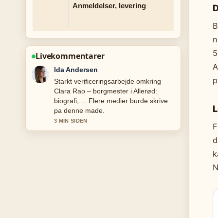
Anmeldelser, levering
D
B
n
5
Livekommentarer
A
Emil Knudsen
p
Stark gennemgang af Sander
Sanchez: Alder, baggrund og DMGP
2026. Det er den klareste
L
opsummering jeg har set i dag.
5 MIN SIDEN
F
d
k
N