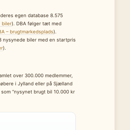
e deres egen database 8.575
 biler
). DBA følger tæt med
A – brugtmarkedsplads
).
83 nysynede biler med en startpris
er
).
samlet over 300.000 medlemmer,
øbere i Jylland eller på Sjælland
 som “nysynet brugt bil 10.000 kr