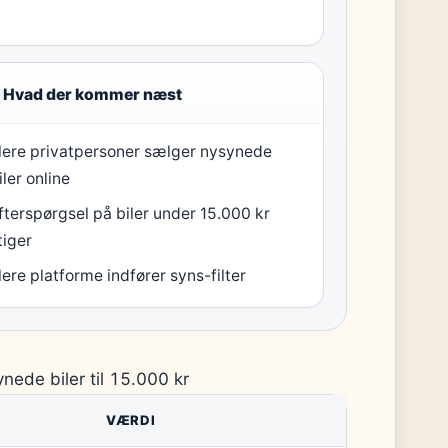
Hvad der kommer næst
lere privatpersoner sælger nysynede
iler online
fterspørgsel på biler under 15.000 kr
tiger
lere platforme indfører syns-filter
ede biler til 15.000 kr
VÆRDI