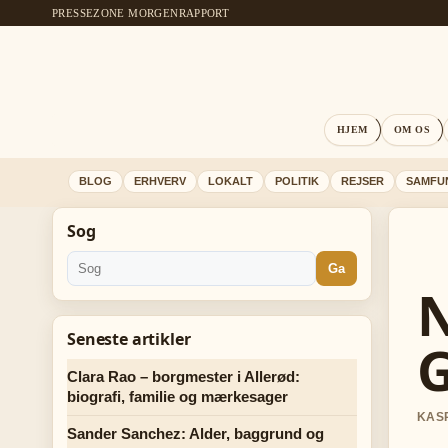
PRESSEZONE MORGENRAPPORT
HJEM
OM OS
BLOG
ERHVERV
LOKALT
POLITIK
REJSER
SAMFU
Sog
Ga
N
Seneste artikler
G
Clara Rao – borgmester i Allerød:
biografi, familie og mærkesager
KASP
Sander Sanchez: Alder, baggrund og