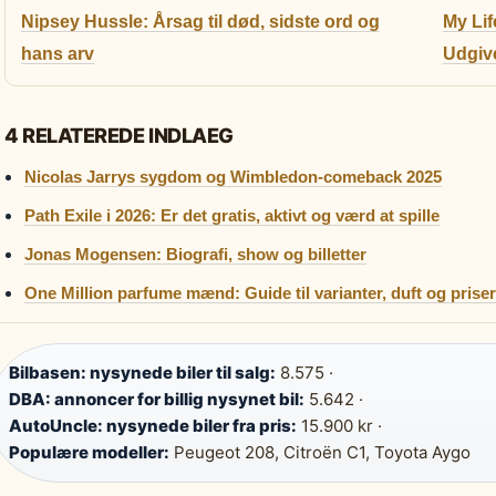
Nipsey Hussle: Årsag til død, sidste ord og
My Lif
hans arv
Udgive
4 RELATEREDE INDLAEG
Nicolas Jarrys sygdom og Wimbledon-comeback 2025
Path Exile i 2026: Er det gratis, aktivt og værd at spille
Jonas Mogensen: Biografi, show og billetter
One Million parfume mænd: Guide til varianter, duft og priser
Bilbasen: nysynede biler til salg:
8.575 ·
DBA: annoncer for billig nysynet bil:
5.642 ·
AutoUncle: nysynede biler fra pris:
15.900 kr ·
Populære modeller:
Peugeot 208, Citroën C1, Toyota Aygo