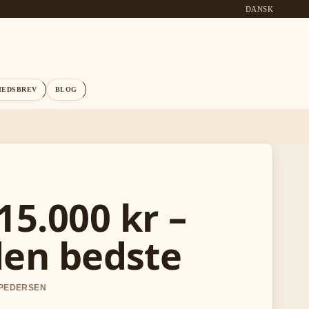
DANSK
HEDSBREV
BLOG
15.000 kr –
 den bedste
 PEDERSEN