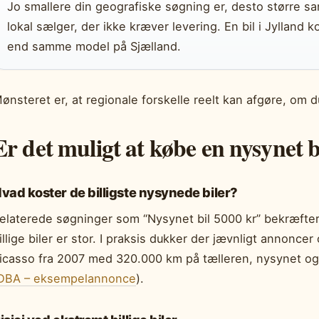
Jo smallere din geografiske søgning er, desto større sa
lokal sælger, der ikke kræver levering. En bil i Jylland 
end samme model på Sjælland.
ønsteret er, at regionale forskelle reelt kan afgøre, om du
Er det muligt at købe en nysynet bi
vad koster de billigste nysynede biler?
elaterede søgninger som “Nysynet bil 5000 kr” bekræfter,
illige biler er stor. I praksis dukker der jævnligt annonc
icasso fra 2007 med 320.000 km på tælleren, nysynet og s
DBA – eksempelannonce
).