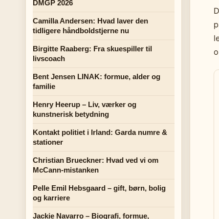
DMGP 2026
D
Camilla Andersen: Hvad laver den
p
tidligere håndboldstjerne nu
l
Birgitte Raaberg: Fra skuespiller til
o
livscoach
Bent Jensen LINAK: formue, alder og
familie
Henry Heerup – Liv, værker og
kunstnerisk betydning
Kontakt politiet i Irland: Garda numre &
stationer
Christian Brueckner: Hvad ved vi om
McCann-mistanken
Pelle Emil Hebsgaard – gift, børn, bolig
og karriere
Jackie Navarro – Biografi, formue,