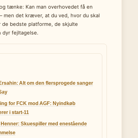
r og tænke: Kan man overhovedet få en
et – men det kræver, at du ved, hvor du skal
 de bedste platforme, de skjulte
dyr fejltagelse.
rsahin: Alt om den flersprogede sanger
Say
lling for FCK mod AGF: Nyindkøb
rer i start-11
u Henner: Skuespiller med enestående
mmelse