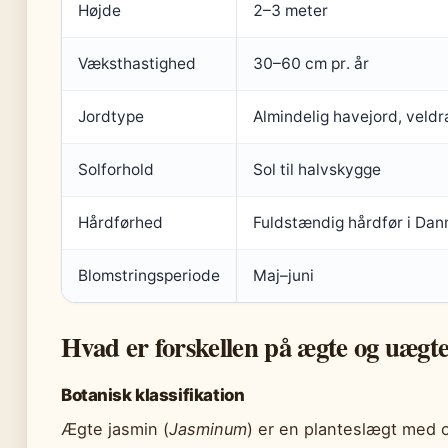
Højde
2–3 meter
Væksthastighed
30–60 cm pr. år
Jordtype
Almindelig havejord, veld
Solforhold
Sol til halvskygge
Hårdførhed
Fuldstændig hårdfør i Da
Blomstringsperiode
Maj–juni
Hvad er forskellen på ægte og uægt
Botanisk klassifikation
Ægte jasmin (
Jasminum
) er en planteslægt med 