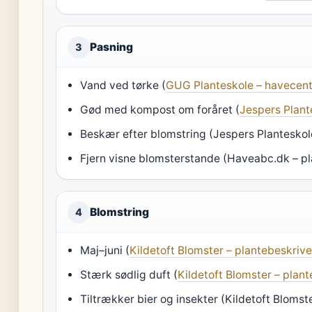
Pasning
3
Vand ved tørke (
GUG Planteskole – havecen
Gød med kompost om foråret (
Jespers Plante
Beskær efter blomstring (Jespers Planteskole
Fjern visne blomsterstande (Haveabc.dk – p
Blomstring
4
Maj–juni (
Kildetoft Blomster – plantebeskrive
Stærk sødlig duft (
Kildetoft Blomster – plan
Tiltrækker bier og insekter (Kildetoft Blomst