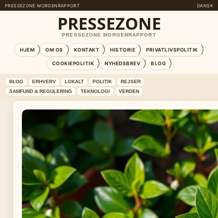
PRESSEZONE MORGENRAPPORT
DANSK
PRESSEZONE
PRESSEZONE MORGENRAPPORT
HJEM
OM OS
KONTAKT
HISTORIE
PRIVATLIVSPOLITIK
COOKIEPOLITIK
NYHEDSBREV
BLOG
BLOG
ERHVERV
LOKALT
POLITIK
REJSER
SAMFUND & REGULERING
TEKNOLOGI
VERDEN