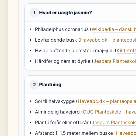
Hvad er uægte jasmin?
1
Philadelphus coronarius (
Wikipedia – dansk 
Løvfældende busk (
Haveabc.dk – planteops
Hvide duftende blomster i maj–juni (
Kildetof
Hårdfør og nem at dyrke (
Jespers Planteskole
Plantning
2
Sol til halvskygge (
Haveabc.dk – planteopsl
Almindelig havejord (
GUG Planteskole – hav
Plant i forår eller efterår (
Jespers Planteskole
Afstand: 1–1,5 meter mellem buske (
Haveabc.