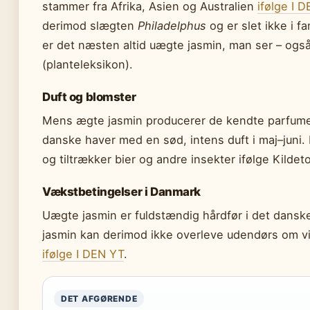
stammer fra Afrika, Asien og Australien
ifølge I 
derimod slægten
Philadelphus
og er slet ikke i 
er det næsten altid uægte jasmin, man ser – ogs
(planteleksikon).
Duft og blomster
Mens ægte jasmin producerer de kendte parfumeol
danske haver med en sød, intens duft i maj–juni.
og tiltrækker bier og andre insekter ifølge Kildet
Vækstbetingelser i Danmark
Uægte jasmin er fuldstændig hårdfør i det danske
jasmin kan derimod ikke overleve udendørs om v
ifølge I DEN YT
.
DET AFGØRENDE