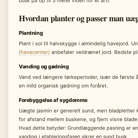
busk på op til 3 meter inden for et årti.
Hvordan planter og passer man uæg
Plantning
Plant i sol til halvskygge i almindelig havejord.
(havecenter)
anbefaler veldrænet jord. Bedste plan
Vanding og gødning
Vand ved længere tørkeperioder, især de første å
en mild organisk gødning om foråret.
Forebyggelse af sygdomme
Uægte jasmin er generelt sund, men bladpletter ka
for afstand mellem buskene, og fjern visne blade
Hvad dette betyder: Grundlæggende pasning er enk
vanding i etableringsfasen sikrer en sund busk.