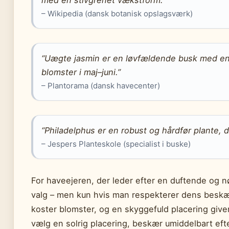
med en stivgrenet vækstform.”
– Wikipedia (dansk botanisk opslagsværk)
“Uægte jasmin er en løvfældende busk med en
blomster i maj–juni.”
– Plantorama (dansk havecenter)
“Philadelphus er en robust og hårdfør plante, d
– Jespers Planteskole (specialist i buske)
For haveejeren, der leder efter en duftende og 
valg – men kun hvis man respekterer dens beskæ
koster blomster, og en skyggefuld placering give
vælg en solrig placering, beskær umiddelbart efter