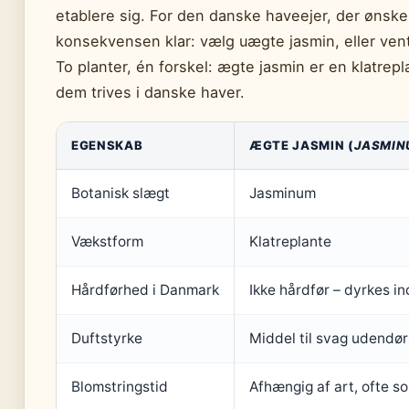
etablere sig. For den danske haveejer, der ønske
konsekvensen klar: vælg uægte jasmin, eller ven
To planter, én forskel: ægte jasmin er en klatrep
dem trives i danske haver.
EGENSKAB
ÆGTE JASMIN (
JASMIN
Botanisk slægt
Jasminum
Vækstform
Klatreplante
Hårdførhed i Danmark
Ikke hårdfør – dyrkes i
Duftstyrke
Middel til svag udendør
Blomstringstid
Afhængig af art, ofte 