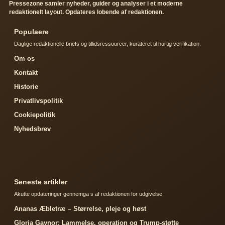
Pressezone samler nyheder, guider og analyser i et moderne
redaktionelt layout. Opdateres lobende af redaktionen.
Populaere
Daglige redaktionelle briefs og tillidsressourcer, kurateret til hurtig verifikation.
Om os
Kontakt
Historie
Privatlivspolitik
Cookiepolitik
Nyhedsbrev
Seneste artikler
Akutte opdateringer gennemga s af redaktionen for udgivelse.
Ananas Æbletræ – Størrelse, pleje og høst
Gloria Gaynor: Lammelse, operation og Trump-støtte