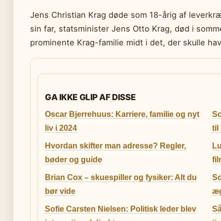
Jens Christian Krag døde som 18-årig af leverkræf
sin far, statsminister Jens Otto Krag, død i som
prominente Krag-familie midt i det, der skulle ha
GA IKKE GLIP AF DISSE
Oscar Bjerrehuus: Karriere, familie og nyt
So
liv i 2024
ti
Hvordan skifter man adresse? Regler,
Lu
bøder og guide
fi
Brian Cox – skuespiller og fysiker: Alt du
Sc
bør vide
æ
Sofie Carsten Nielsen: Politisk leder blev
Så