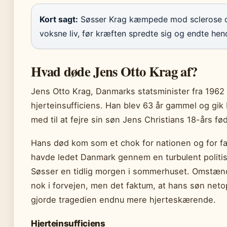
Kort sagt:
Søsser Krag kæmpede mod sclerose og
voksne liv, før kræften spredte sig og endte hend
Hvad døde Jens Otto Krag af?
Jens Otto Krag, Danmarks statsminister fra 1962 t
hjerteinsufficiens. Han blev 63 år gammel og gik 
med til at fejre sin søn Jens Christians 18-års f
Hans død kom som et chok for nationen og for fami
havde ledet Danmark gennem en turbulent politisk
Søsser en tidlig morgen i sommerhuset. Omstæn
nok i forvejen, men det faktum, at hans søn neto
gjorde tragedien endnu mere hjerteskærende.
Hjerteinsufficiens