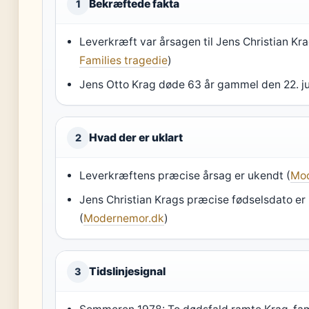
Bekræftede fakta
1
Leverkræft var årsagen til Jens Christian Kra
Families tragedie
)
Jens Otto Krag døde 63 år gammel den 22. ju
Hvad der er uklart
2
Leverkræftens præcise årsag er ukendt (
Mo
Jens Christian Krags præcise fødselsdato er 
(
Modernemor.dk
)
Tidslinjesignal
3