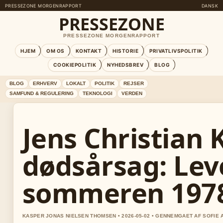
PRESSEZONE MORGENRAPPORT
DANSK
PRESSEZONE
PRESSEZONE MORGENRAPPORT
HJEM
OM OS
KONTAKT
HISTORIE
PRIVATLIVSPOLITIK
COOKIEPOLITIK
NYHEDSBREV
BLOG
BLOG
ERHVERV
LOKALT
POLITIK
REJSER
SAMFUND & REGULERING
TEKNOLOGI
VERDEN
Jens Christian 
dødsårsag: Lev
sommeren 197
KASPER JONAS NIELSEN THOMSEN • 2026-05-02 • GENNEMGAET AF SOFIE