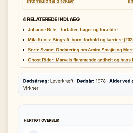
international direktør
ti
4 RELATEREDE INDLAEG
Johanne Bille – forfatter, bøger og forældre
Mila Kunis: Biografi, børn, forhold og karriere (202
Sorte Svane: Opdatering om Amira Smajic og Mar
Ghost Rider: Marvels flammende antihelt og hans 
Dødsårsag:
Leverkræft ·
Dødsår:
1978 ·
Alder ved 
Virkner
HURTIGT OVERBLIK