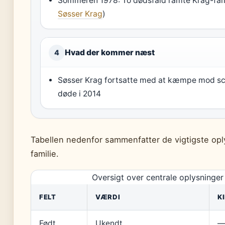
Sommeren 1978: To dødsfald ramte Krag-famil
Søsser Krag
)
Hvad der kommer næst
4
Søsser Krag fortsatte med at kæmpe mod scle
døde i 2014
Tabellen nedenfor sammenfatter de vigtigste opl
familie.
Oversigt over centrale oplysninger
FELT
VÆRDI
K
Født
Ukendt