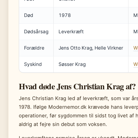
Død
1978
M
Dødsårsag
Leverkræft
M
Forældre
Jens Otto Krag, Helle Virkner
W
Syskind
Søsser Krag
W
Hvad døde Jens Christian Krag af?
Jens Christian Krag led af leverkræft, som var å
1978. Ifølge Modernemor.dk krævede hans leverp
operationer, før sygdommen til sidst tog livet af
aldrig at fejre sin debut som voksen.