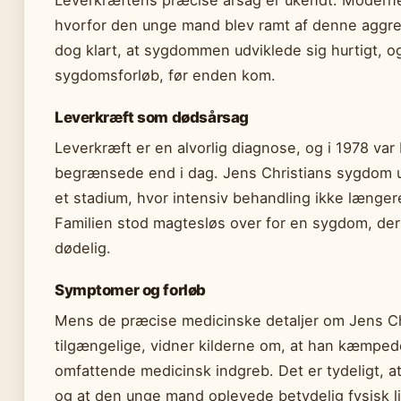
Leverkræftens præcise årsag er ukendt. Moderne 
hvorfor den unge mand blev ramt af denne aggres
dog klart, at sygdommen udviklede sig hurtigt, og
sygdomsforløb, før enden kom.
Leverkræft som dødsårsag
Leverkræft er en alvorlig diagnose, og i 1978 va
begrænsede end i dag. Jens Christians sygdom udv
et stadium, hvor intensiv behandling ikke læng
Familien stod magtesløs over for en sygdom, der 
dødelig.
Symptomer og forløb
Mens de præcise medicinske detaljer om Jens Chr
tilgængelige, vidner kilderne om, at han kæmpe
omfattende medicinsk indgreb. Det er tydeligt, 
og at den unge mand oplevede betydelig fysisk li