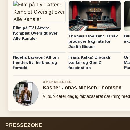
Film på TV i Aften:
Komplet Oversigt over
Thomas Troelsen: Dansk
Bir
Alle Kanaler
producer bag hits for
sku
Justin Bieber
Nigella Lawson: Alt om
Franz Kafka: Biografi,
On
hendes liv, helbred og
værker og Gen Z-
Mæn
forhold
fascination
Pa
OM SKRIBENTEN
Kasper Jonas Nielsen Thomsen
Vi publicerer daglig faktabaseret dækning med 
PRESSEZONE