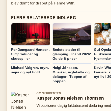
blev dømt for drabet på Hanne With.
FLERE RELATEREDE INDLAEG
Per Damgaard Hansen:
Bedste steder til
Guf Opskr
filmproducer og
glamping i Irland 2026:
Glukosesi
skuespiller
Guide & priser
Hjemmela
Michael Valgren: styrt,
Helgi Jónsson:
Kevin Wha
sejre og nyt hold
Musiker, ægtefælle og
karriere,
deltager i Toppen af
nyt liv i 2
poppen
OM SKRIBENTEN
Kasper Jonas Nielsen Thomsen
Vi publicerer daglig faktabaseret dækning med 