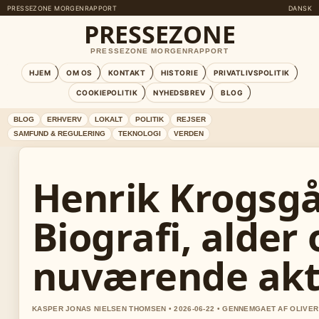
PRESSEZONE MORGENRAPPORT
DANSK
PRESSEZONE
PRESSEZONE MORGENRAPPORT
HJEM
OM OS
KONTAKT
HISTORIE
PRIVATLIVSPOLITIK
COOKIEPOLITIK
NYHEDSBREV
BLOG
BLOG
ERHVERV
LOKALT
POLITIK
REJSER
SAMFUND & REGULERING
TEKNOLOGI
VERDEN
Henrik Krogsgå
Biografi, alder 
nuværende akti
KASPER JONAS NIELSEN THOMSEN • 2026-06-22 • GENNEMGAET AF OLIVE