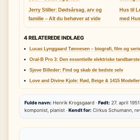
Jerry Stiller: Dødsårsag, arv og
Hus til L
familie – Alt du behøver at vide
med Husd
4 RELATEREDE INDLAEG
Lucas Lynggaard Tønnesen – biografi, film og seri
Oral-B Pro 3: Den essentielle elektriske tandbørste
Sjove Billeder: Find og skab de bedste selv
Love and Divine Kjole: Rød, Beige & 1415 Modeller 
Fulde navn:
Henrik Krogsgaard ·
Født:
27. april 1951
komponist, pianist ·
Kendt for:
Cirkus Schumann, revy