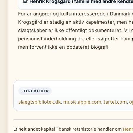
Er Henrik Krogsgård i familie med andre kendt
For arrangører og kulturinteresserede i Danmark
Krogsgård er stadig en aktiv kapelmester, men h
slægtskaber er ikke offentligt dokumenteret. Vil
pensionistunderholdning.dk, eller søg efter ham 
men forvent ikke en opdateret biografi.
FLERE KILDER
slaegtsbibliotek.dk
,
music.apple.com
,
tartel.com
,
o
Et helt andet kapitel i dansk retshistorie handler om
Henr