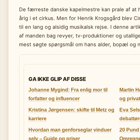
De færreste danske kapelmestre kan prale af at h
årig i et cirkus. Men for Henrik Krogsgård blev 
til en lang og alsidig musikalsk rejse. I denne arti
af manden bag revyer, tv-produktioner og utallig
mest søgte spørgsmål om hans alder, bopæl og n
GA IKKE GLIP AF DISSE
Johanne Mygind: Fra enlig mor til
Martin H
forfatter og influencer
og privat
Kristina Jørgensen: skifte til Metz og
Eva Sels
karriere
debattør
Hvordan man genforseglar vinduer
20 Pund 
selv – Guide og priser
Omregne