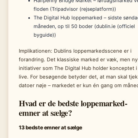
Halfpenny Bridge Market – lørdagsmarked v
floden (Tripadvisor (rejseplatform))
The Digital Hub loppemarked – sidste sønda
måneden, op til 50 boder (dublin.ie (officiel
byguide))
Implikationen: Dublins loppemarkedsscene er i
forandring. Det klassiske marked er væk, men n
initiativer som The Digital Hub holder konceptet i
live. For besøgende betyder det, at man skal tje
datoer nøje – markedet er kun én gang om måne
Hvad er de bedste loppemarked-
emner at sælge?
13 bedste emner at sælge