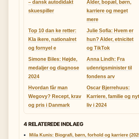
– dansk autodidakt
Alder, bopæl, børn,
skuespiller
karriere og meget
mere
Top 10 dan ke retter:
Julie Sofia: Hvem er
Kla ikere, nationalret
hun? Alder, etnicitet
og fornyel e
og TikTok
Simone Biles: Højde,
Anna Lindh: Fra
medaljer og diagnose
udenrigsminister til
2024
fondens arv
Hvordan får man
Oscar Bjerrehuus:
Wegovy? Recept, krav
Karriere, familie og ny
og pris i Danmark
liv i 2024
4 RELATEREDE INDLAEG
Mila Kunis: Biografi, børn, forhold og karriere (202