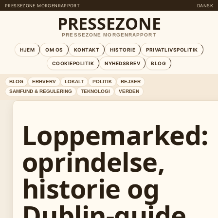
PRESSEZONE MORGENRAPPORT
DANSK
PRESSEZONE
PRESSEZONE MORGENRAPPORT
HJEM
OM OS
KONTAKT
HISTORIE
PRIVATLIVSPOLITIK
COOKIEPOLITIK
NYHEDSBREV
BLOG
BLOG
ERHVERV
LOKALT
POLITIK
REJSER
SAMFUND & REGULERING
TEKNOLOGI
VERDEN
Loppemarked:
oprindelse,
historie og
Dublin-guide