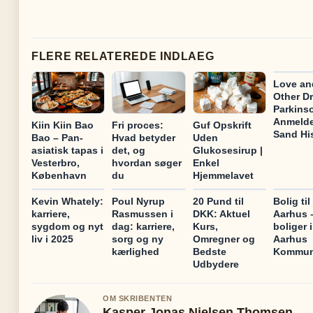
FLERE RELATEREDE INDLAEG
Love an
Other D
Parkins
Anmelde
Kiin Kiin Bao
Fri proces:
Guf Opskrift
Sand His
Bao – Pan-
Hvad betyder
Uden
asiatisk tapas i
det, og
Glukosesirup |
Vesterbro,
hvordan søger
Enkel
København
du
Hjemmelavet
Kevin Whately:
Poul Nyrup
20 Pund til
Bolig til
karriere,
Rasmussen i
DKK: Aktuel
Aarhus 
sygdom og nyt
dag: karriere,
Kurs,
boliger i
liv i 2025
sorg og ny
Omregner og
Aarhus
kærlighed
Bedste
Kommu
Udbydere
OM SKRIBENTEN
Kasper Jonas Nielsen Thomsen